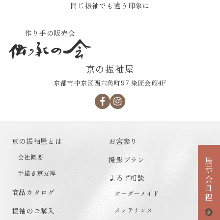
同じ振袖でも違う印象に
作り手の販売会
京の振袖屋
京都市中京区西六角町97 染匠会館4F
京の振袖屋とは
お宮参り
会社概要
撮影プラン
展示会日程
手描き京友禅
よろず相談
商品カタログ
オーダーメイド
メンテナンス
振袖のご購入