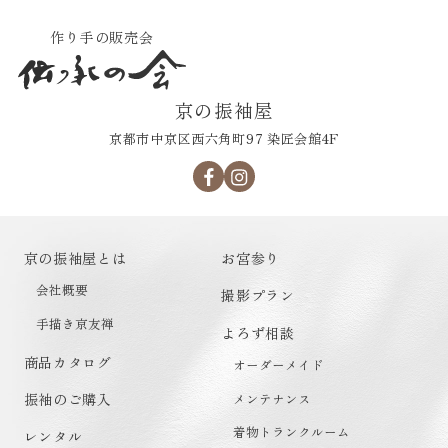
作り手の販売会
京の振袖屋
京都市中京区西六角町97 染匠会館4F
京の振袖屋とは
お宮参り
会社概要
撮影プラン
手描き京友禅
よろず相談
商品カタログ
オーダーメイド
メンテナンス
振袖のご購入
着物トランクルーム
レンタル