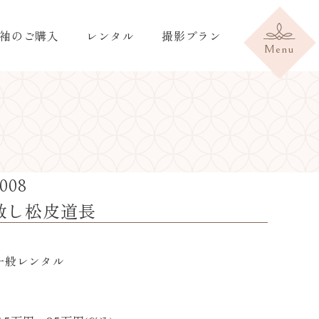
袖のご購入
レンタル
撮影プラン
008
散し松皮道長
 一般レンタル