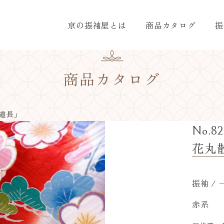
京の振袖屋とは
商品カタログ
振
商品カタログ
道長」
No.82
花丸
振袖 /
赤系