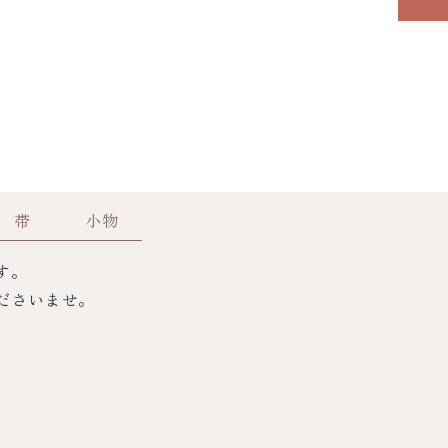
帯
小物
す。
ださいませ。