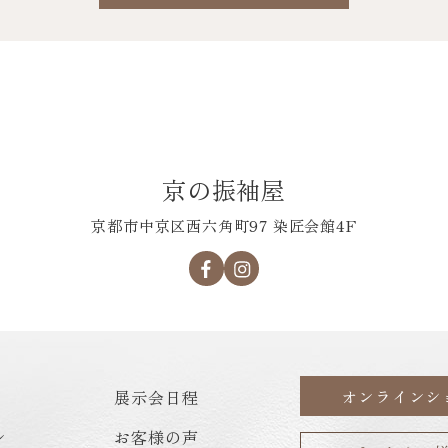
京の振袖屋
京都市中京区西六角町97 染匠会館4F
オンラインシ
展示会日程
ン
お客様の声