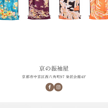
京の振袖屋
京都市中京区西六角町97 染匠会館4F