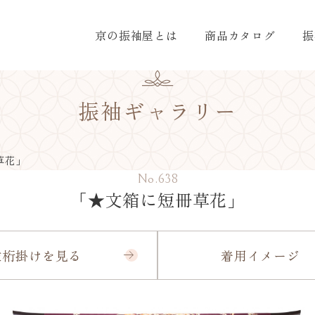
京の振袖屋とは
商品カタログ
振
振袖ギャラリー
草花」
No.638
「★文箱に短冊草花」
衣桁掛けを見る
着用イメージ