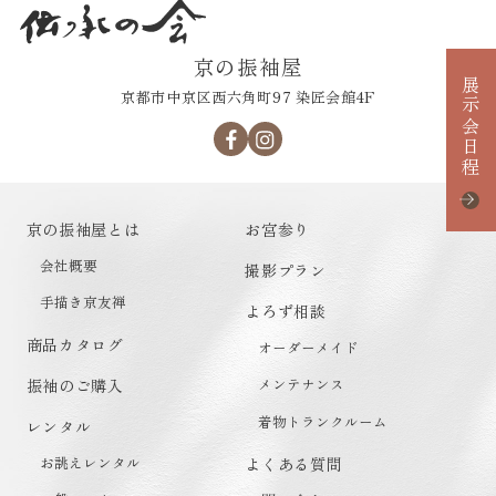
京の振袖屋
展示会日程
京都市中京区西六角町97 染匠会館4F
京の振袖屋とは
お宮参り
会社概要
撮影プラン
手描き京友禅
よろず相談
商品カタログ
オーダーメイド
メンテナンス
振袖のご購入
着物トランクルーム
レンタル
お誂えレンタル
よくある質問