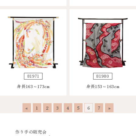
81971
81980
身長163～173cm
身長153～163cm
«
1
2
3
4
5
6
7
»
作り手の販売会